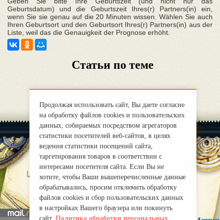
Geben Sie bitte Ihre Geburtszeit (und nicht nur das
Geburtsdatum) und die Geburtszeit Ihres(r) Partners(in) ein,
wenn Sie sie genau auf die 20 Minuten wissen. Wählen Sie auch
Ihren Geburtsort und den Geburtsort Ihres(r) Partners(in) aus der
Liste, weil das die Genauigkeit der Prognose erhöht.
Статьи по теме
Продолжая использовать сайт, Вы даете согласие
на обработку файлов cookies и пользовательских
данных, собираемых посредством агрегаторов
статистики посетителей веб-сайтов, в целях
ведения статистики посещений сайта,
таргетирования товаров в соответствии с
интересами посетителя сайта. Если Вы не
|
uber uns
Правила
хотите, чтобы Ваши вышеперечисленные данные
mirprognoz@mail.ru
обрабатывались, просим отключить обработку
файлов cookies и сбор пользовательских данных
в настройках Вашего браузера или покинуть
сайт.
Политика обработки персональных