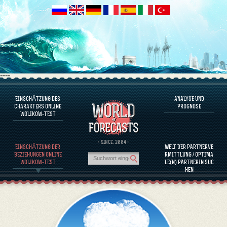
----
EINSCHÄTZUNG DES
ANALYSE UND
ÜBER DAS PROGRAMM
CHARAKTERS ONLINE
PROGNOSE
WOLIKOW-TEST
CHARAKTER JETZT EINSCHÄTZEN
BEURTEILUNG DES CHARAKTERS VON BERÜHMTEN PERSÖNLICHKEITEN
ÜBER DAS PROGRAMM
· SINCE. 2004 ·
EINSCHÄTZUNG DER
WELT DER PARTNERVE
KOMPATIBILITÄT DER PARTNERINNEN EINSCHÄTZEN
BEZIEHUNGEN ONLINE
RMITTLUNG / OPTIMA
ANALYSE UND PROGNOSE
WOLIKOW-TEST
LE(N) PARTNERIN SUC
HEN