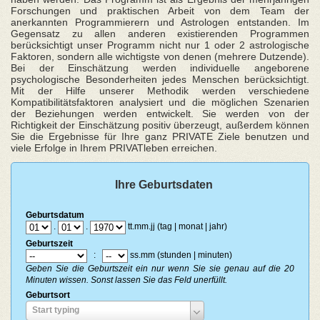
Forschungen und praktischen Arbeit von dem Team der
anerkannten Programmierern und Astrologen entstanden. Im
Gegensatz zu allen anderen existierenden Programmen
berücksichtigt unser Programm nicht nur 1 oder 2 astrologische
Faktoren, sondern alle wichtigste von denen (mehrere Dutzende).
Bei der Einschätzung werden individuelle angeborene
psychologische Besonderheiten jedes Menschen berücksichtigt.
Mit der Hilfe unserer Methodik werden verschiedene
Kompatibilitätsfaktoren analysiert und die möglichen Szenarien
der Beziehungen werden entwickelt. Sie werden von der
Richtigkeit der Einschätzung positiv überzeugt, außerdem können
Sie die Ergebnisse für Ihre ganz PRIVATE Ziele benutzen und
viele Erfolge in Ihrem PRIVATleben erreichen.
Ihre Geburtsdaten
Geburtsdatum
.
.
tt.mm.jj (tag | monat | jahr)
Geburtszeit
:
ss.mm (stunden | minuten)
Geben Sie die Geburtszeit ein nur wenn Sie sie genau auf die 20
Minuten wissen. Sonst lassen Sie das Feld unerfüllt.
Geburtsort
Geburtsort
Start typing