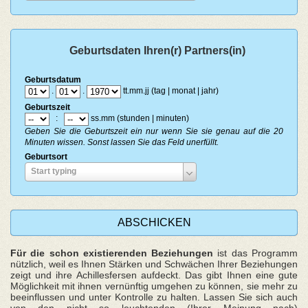
Geburtsdaten Ihren(r) Partners(in)
Geburtsdatum
.
.
tt.mm.jj (tag | monat | jahr)
Geburtszeit
:
ss.mm (stunden | minuten)
Geben Sie die Geburtszeit ein nur wenn Sie sie genau auf die 20
Minuten wissen. Sonst lassen Sie das Feld unerfüllt.
Geburtsort
Geburtsort
Start typing
Für die schon existierenden Beziehungen
ist das Programm
nützlich, weil es Ihnen Stärken und Schwächen Ihrer Beziehungen
zeigt und ihre Achillesfersen aufdeckt. Das gibt Ihnen eine gute
Möglichkeit mit ihnen vernünftig umgehen zu können, sie mehr zu
beeinflussen und unter Kontrolle zu halten. Lassen Sie sich auch