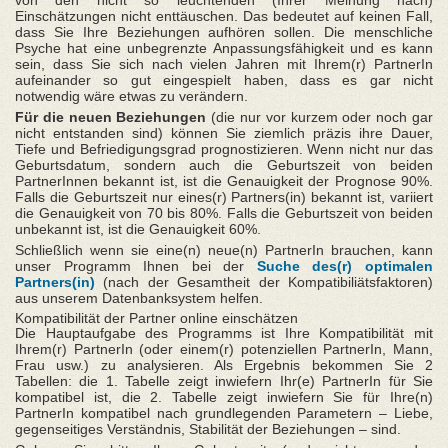
von den nicht so leuchtenden (Ihrer Meinung nach)
Einschätzungen nicht enttäuschen. Das bedeutet auf keinen Fall,
dass Sie Ihre Beziehungen aufhören sollen. Die menschliche
Psyche hat eine unbegrenzte Anpassungsfähigkeit und es kann
sein, dass Sie sich nach vielen Jahren mit Ihrem(r) PartnerIn
aufeinander so gut eingespielt haben, dass es gar nicht
notwendig wäre etwas zu verändern.
Für die neuen Beziehungen
(die nur vor kurzem oder noch gar
nicht entstanden sind) können Sie ziemlich präzis ihre Dauer,
Tiefe und Befriedigungsgrad prognostizieren. Wenn nicht nur das
Geburtsdatum, sondern auch die Geburtszeit von beiden
PartnerInnen bekannt ist, ist die Genauigkeit der Prognose 90%.
Falls die Geburtszeit nur eines(r) Partners(in) bekannt ist, variiert
die Genauigkeit von 70 bis 80%. Falls die Geburtszeit von beiden
unbekannt ist, ist die Genauigkeit 60%.
Schließlich wenn sie eine(n) neue(n) PartnerIn brauchen, kann
unser Programm Ihnen bei der
Suche des(r) optimalen
Partners(in)
(nach der Gesamtheit der Kompatibiliätsfaktoren)
aus unserem Datenbanksystem helfen.
Kompatibilität der Partner online einschätzen
Die Hauptaufgabe des Programms ist Ihre Kompatibilität mit
Ihrem(r) PartnerIn (oder einem(r) potenziellen PartnerIn, Mann,
Frau usw.) zu analysieren. Als Ergebnis bekommen Sie 2
Tabellen: die 1. Tabelle zeigt inwiefern Ihr(e) PartnerIn für Sie
kompatibel ist, die 2. Tabelle zeigt inwiefern Sie für Ihre(n)
PartnerIn kompatibel nach grundlegenden Parametern – Liebe,
gegenseitiges Verständnis, Stabilität der Beziehungen – sind.