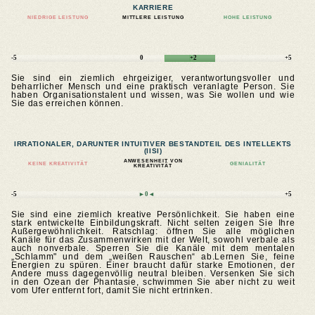
KARRIERE
NIEDRIGE LEISTUNG
MITTLERE LEISTUNG
HOHE LEISTUNG
-5
0
+2
+5
Sie sind ein ziemlich ehrgeiziger, verantwortungsvoller und
beharrlicher Mensch und eine praktisch veranlagte Person. Sie
haben Organisationstalent und wissen, was Sie wollen und wie
Sie das erreichen können.
IRRATIONALER, DARUNTER INTUITIVER BESTANDTEIL DES INTELLEKTS
(IISI)
ANWESENHEIT VON
KEINE KREATIVITÄT
GENIALITÄT
KREATIVITÄT
-5
►0◄
+5
Sie sind eine ziemlich kreative Persönlichkeit. Sie haben eine
stark entwickelte Einbildungskraft. Nicht selten zeigen Sie Ihre
Außergewöhnlichkeit. Ratschlag: öffnen Sie alle möglichen
Kanäle für das Zusammenwirken mit der Welt, sowohl verbale als
auch nonverbale. Sperren Sie die Kanäle mit dem mentalen
„Schlamm" und dem „weißen Rauschen“ ab.Lernen Sie, feine
Energien zu spüren. Einer braucht dafür starke Emotionen, der
Andere muss dagegenvöllig neutral bleiben. Versenken Sie sich
in den Ozean der Phantasie, schwimmen Sie aber nicht zu weit
vom Ufer entfernt fort, damit Sie nicht ertrinken.