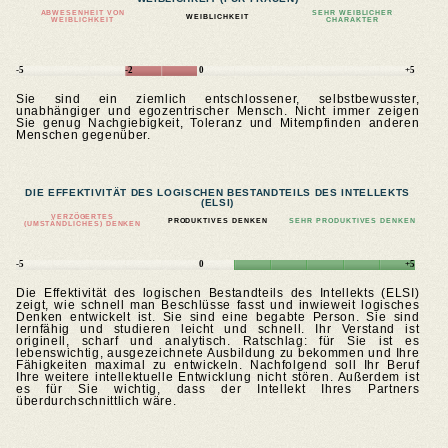
ABWESENHEIT VON
SEHR WEIBLICHER
WEIBLICHKEIT
WEIBLICHKEIT
CHARAKTER
-5
-2
0
+5
Sie sind ein ziemlich entschlossener, selbstbewusster,
unabhängiger und egozentrischer Mensch. Nicht immer zeigen
Sie genug Nachgiebigkeit, Toleranz und Mitempfinden anderen
Menschen gegenüber.
DIE EFFEKTIVITÄT DES LOGISCHEN BESTANDTEILS DES INTELLEKTS
(ELSI)
VERZÖGERTES
PRODUKTIVES DENKEN
SEHR PRODUKTIVES DENKEN
(UMSTÄNDLICHES) DENKEN
-5
0
+5
Die Effektivität des logischen Bestandteils des Intellekts (ELSI)
zeigt, wie schnell man Beschlüsse fasst und inwieweit logisches
Denken entwickelt ist. Sie sind eine begabte Person. Sie sind
lernfähig und studieren leicht und schnell. Ihr Verstand ist
originell, scharf und analytisch. Ratschlag: für Sie ist es
lebenswichtig, ausgezeichnete Ausbildung zu bekommen und Ihre
Fähigkeiten maximal zu entwickeln. Nachfolgend soll Ihr Beruf
Ihre weitere intellektuelle Entwicklung nicht stören. Außerdem ist
es für Sie wichtig, dass der Intellekt Ihres Partners
überdurchschnittlich wäre.