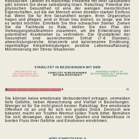
Ressourcen. Obwohl es manchmal Probleme mit Ihrer Gesundheit
gibt, können Sie diese selbständig lösen. Ratschlag: Potential der
physischen Gesundheit ist eine der wenigen menschlichen
Eigenschaften, auf die der Mensch einen direkten starken Einfluss
hat. Wenn Sie für Ihre Gesundheit sorgen, Ihren Organismus
hegen und pflegen, wird er Ihnen treu dienen, so lange, wie Sie
es selbst möchten. Ermitteln Sie Ihre schwachen Stellen. Ziehen
Sie die Fachleute zu Rate, stellen Sie den Plan der
Vorbeugungsmaßnahmen zusammen, um die Entwicklung der
potentiellen Krankheiten zu verhindern. Die Grundpfeiler der
Gesundheit sind ausreichender Schlaf (7-8 Stunden);
abwechslungsreiche, bilanzierte und kalorienarme Ernährung;
regelmäßige Körperbelastungen; positive Lebensauffassung;
Minimisierung der Stress-Situationen.
STABILITÄT IN BEZIEHUNGEN MIT DEM
INSTABILITÄT IN
ANHÄNGLICHKEIT IN
STABILITÄT IN BEZIEHUNGEN
BEZIEHUNGEN MIT
BEZIEHUNGEN MIT DEM/DER
MIT DEM.RICHTIGKEIT
DEM.UNRICHTIGKEIT
PARTNERIN
-5
0
+5
Sie können keine emotionale Verbundenheit ertragen, vermeiden
tiefe Gefühle, lieben Abwechslung und Vielfalt in Beziehungen.
Weniger ist für Sie nicht gleich besser. Ratschlag: Ihre emotionale
Offenheit ist an und für sich ein großes Glück. Dennoch wie
bekannt, macht ein Tropfen Wermut süßen Trank bitter. Bemühen
Sie sich deswegen, dass nur reine Quellen und Nebenflüsse in
breiten Fluss Ihrer Gefühle und Emotionen einströmen.
HÖFLICHKEITSSKALA