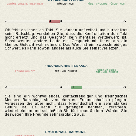
UNHÖFLICHKEIT, FRECHHEIT
HÖFLICHKEIT
ÜBERMÄSSIGE HÖFLICHKEIT
-5
-1
0
+5
Oft fehlt es Ihnen an Takt. Sie können unflexibel und burschikos
sein. Ratschlag: verstehen Sie, dass die Konfrontation den Takt
nicht ersetzt und das Gespräch kein mentaler Wettbewerb ist.
Sonst werden andere Leute ein Gespräch mit Ihnen als ein
kleines Gefecht wahrnehmen. Das Wort ist ein zweischneidiges
Schwert, es kann sowohl andere als auch Sie selbst verletzen.
FREUNDLICHKEITSSKALA
ÜBERMÄSSIGE F
FEINDLICHKEIT
FREUNDLICHKEIT
REUNDLICHKEIT
-5
0
+1
+5
Sie sind ein wohlwollender, kontaktfreudiger und freundlicher
Mensch. Ratschlag: sie verstehen es, Freundschaft zu pflegen.
Vergessen Sie aber nicht, dass Freundschaft ein sehr starkes
Gefühl ist. Es kann Sie gefangen nehmen, zerstören,
wiederbeleben und schließlich Sie für immer ändern. Wählen Sie
deswegen Ihre Freunde sehr sorgfältig aus.
EMOTIONALE HARMONIE