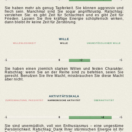
Sie haben mehr als genug Tapferkeit. Sie können aggressiv und
frech sein. Manchmal sind Sie sogar angriffslustig. Ratschlag:
verstehen Sie: es gibt Zeit für Schlachten und es gibt Zeit für
Frieden. Lassen Sie Ihre kräftige Energie schöpferisch wirken,
dann bleibt ihr keine Zeit für Zerstörung.
WILLE
WILLENLOSIGKEIT
WILLE
UNUMSTÖSSLICHER WILLE
-5
0
+2
+5
Sie haben einen ziemlich starken Willen und festen Charakter.
Ratschlag: wenn Sie an der Reihe sind zu befehlen, seien Sie
gerecht. Benutzen Sie Ihre Macht, missbrauchen Sie diese Macht
aber nicht.
AKTIVITÄTSSKALA
ZURÜCKHALTUNG, PASSIVITÄT
HARMONISCHE AKTIVITÄT
ÜBERAKTIVITÄT
-5
0
+4
+5
Sie sind unermüdlich, voll von Enthusiasmus – eine ungestüme
Persönlichkeit. Ratschlag: Dank Ihrer stürmischen Energie ist Ihr