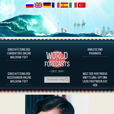
----
EINSCHÄTZUNG DES
ANALYSE UND
ÜBER DAS PROGRAMM
CHARAKTERS ONLINE
PROGNOSE
WOLIKOW-TEST
CHARAKTER JETZT EINSCHÄTZEN
BEURTEILUNG DES CHARAKTERS VON BERÜHMTEN PERSÖNLICHKEITEN
ÜBER DAS PROGRAMM
· SINCE. 2004 ·
EINSCHÄTZUNG DER
WELT DER PARTNERVE
KOMPATIBILITÄT DER PARTNERINNEN EINSCHÄTZEN
BEZIEHUNGEN ONLINE
RMITTLUNG / OPTIMA
ANALYSE UND PROGNOSE
WOLIKOW-TEST
LE(N) PARTNERIN SUC
HEN