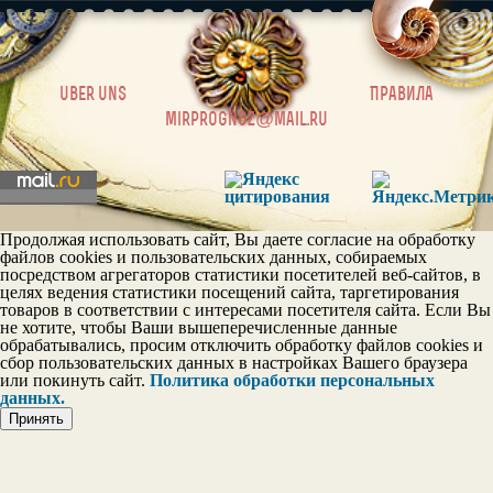
|
uber uns
Правила
mirprognoz@mail.ru
Продолжая использовать сайт, Вы даете согласие на обработку
файлов cookies и пользовательских данных, собираемых
посредством агрегаторов статистики посетителей веб-сайтов, в
целях ведения статистики посещений сайта, таргетирования
товаров в соответствии с интересами посетителя сайта. Если Вы
не хотите, чтобы Ваши вышеперечисленные данные
обрабатывались, просим отключить обработку файлов cookies и
сбор пользовательских данных в настройках Вашего браузера
или покинуть сайт.
Политика обработки персональных
данных.
Принять