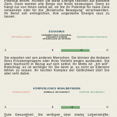
Potential enorm. Richten Sie diese Energie rationell auf konkrete
Ziele. Dann werden alle Berge von Ihnen bezwungen. Denn es
hängt nur von Ihnen selbst ab, ob Sie Ihr Potential für reale Ziele
verwenden oder für die „Brownsche Bewegung“ verschwenden.
Ihr Beruf soll ermöglichen, Ihre ungestüme Energie raus zu
lassen.
EGOISMUS
VERNÜNFTIGER EGOISMUS,
OPFERWILLIGKEIT
FÄHIGKEIT EIGENE
ÜBERMÄSSIGER EGOISMUS
INTERESSEN ZU OPFERN
-5
0
+3
+5
Sie erwarten viel von anderen Menschen. Sie können die Anderen
Ihres Privatvergnügens oder Ihres Vorteils wegen ausbeuten. Sie
üben Nachsicht in Bezug auf sich selbst. Ihr Motto ist: „Ich will“.
Ratschlag: es ist wichtiger für Sie denn je, es nicht an Edelsinn
fehlen zu lassen. Ihr leichter Komplex der Göttlichkeit stört Sie
aber sehr dabei.
KÖRPERLICHES WOHLBEFINDEN
KRÄNKLICHKEIT
NORMALE GESUNDHEIT
KERNIGE GESUNDHEIT
-5
0
+2
+5
Gute Gesundheit. Sie verfügen über starke Lebenskräfte-