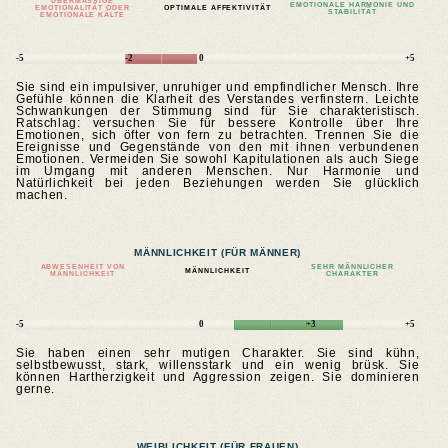
ÜBERMÄSSIGE E
EMOTIONALE HARMONIE UND
MOTIONALITÄT ODER E
OPTIMALE AFFEKTIVITÄT
STABILITÄT
MOTIONALE KÄLTE
-5
-2
0
+5
Sie sind ein impulsiver, unruhiger und empfindlicher Mensch. Ihre
Gefühle können die Klarheit des Verstandes verfinstern. Leichte
Schwankungen der Stimmung sind für Sie charakteristisch.
Ratschlag: versuchen Sie für bessere Kontrolle über Ihre
Emotionen, sich öfter von fern zu betrachten. Trennen Sie die
Ereignisse und Gegenstände von den mit ihnen verbundenen
Emotionen. Vermeiden Sie sowohl Kapitulationen als auch Siege
im Umgang mit anderen Menschen. Nur Harmonie und
Natürlichkeit bei jeden Beziehungen werden Sie glücklich
machen.
MÄNNLICHKEIT (FÜR MÄNNER)
ABWESENHEIT VON
SEHR MÄNNLICHER
MÄNNLICHKEIT
MÄNNLICHKEIT
CHARAKTER
-5
0
+3
+5
Sie haben einen sehr mutigen Charakter. Sie sind kühn,
selbstbewusst, stark, willensstark und ein wenig brüsk. Sie
können Hartherzigkeit und Aggression zeigen. Sie dominieren
gerne.
WEIBLICHKEIT (FÜR FRAUEN)