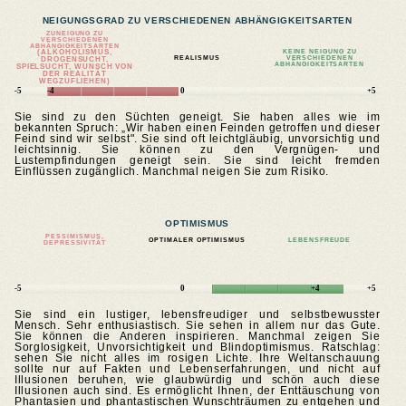
NEIGUNGSGRAD ZU VERSCHIEDENEN ABHÄNGIGKEITSARTEN
ZUNEIGUNG ZU
VERSCHIEDENEN
ABHÄNGIGKEITSARTEN
(ALKOHOLISMUS,
KEINE NEIGUNG ZU
REALISMUS
VERSCHIEDENEN
DROGENSUCHT,
ABHÄNGIGKEITSARTEN
SPIELSUCHT, WUNSCH VON
DER REALITÄT
WEGZUFLIEHEN)
-5
-4
0
+5
Sie sind zu den Süchten geneigt. Sie haben alles wie im
bekannten Spruch: „Wir haben einen Feinden getroffen und dieser
Feind sind wir selbst". Sie sind oft leichtgläubig, unvorsichtig und
leichtsinnig. Sie können zu den Vergnügen- und
Lustempfindungen geneigt sein. Sie sind leicht fremden
Einflüssen zugänglich. Manchmal neigen Sie zum Risiko.
OPTIMISMUS
PESSIMISMUS,
OPTIMALER OPTIMISMUS
LEBENSFREUDE
DEPRESSIVITÄT
-5
0
+4
+5
Sie sind ein lustiger, lebensfreudiger und selbstbewusster
Mensch. Sehr enthusiastisch. Sie sehen in allem nur das Gute.
Sie können die Anderen inspirieren. Manchmal zeigen Sie
Sorglosigkeit, Unvorsichtigkeit und Blindoptimismus. Ratschlag:
sehen Sie nicht alles im rosigen Lichte. Ihre Weltanschauung
sollte nur auf Fakten und Lebenserfahrungen, und nicht auf
Illusionen beruhen, wie glaubwürdig und schön auch diese
Illusionen auch sind. Es ermöglicht Ihnen, der Enttäuschung von
Phantasien und phantastischen Wunschträumen zu entgehen und