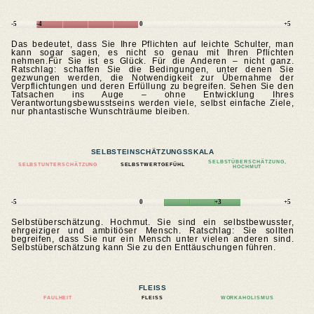
-5
-4
0
+5
Das bedeutet, dass Sie Ihre Pflichten auf leichte Schulter, man
kann sogar sagen, es nicht so genau mit Ihren Pflichten
nehmen.Für Sie ist es Glück. Für die Anderen – nicht ganz.
Ratschlag: schaffen Sie die Bedingungen, unter denen Sie
gezwungen werden, die Notwendigkeit zur Übernahme der
Verpflichtungen und deren Erfüllung zu begreifen. Sehen Sie den
Tatsachen ins Auge – ohne Entwicklung Ihres
Verantwortungsbewusstseins werden viele, selbst einfache Ziele,
nur phantastische Wunschträume bleiben.
SELBSTEINSCHÄTZUNGSSKALA
SELBSTÜBERSCHÄTZUNG,
SELBSTUNTERSCHÄTZUNG
SELBSTWERTGEFÜHL
HOCHMUT
-5
0
+3
+5
Selbstüberschätzung. Hochmut. Sie sind ein selbstbewusster,
ehrgeiziger und ambitiöser Mensch. Ratschlag: Sie sollten
begreifen, dass Sie nur ein Mensch unter vielen anderen sind.
Selbstüberschätzung kann Sie zu den Enttäuschungen führen.
FLEISS
FAULHEIT
FLEISS
WORKAHOLISMUS