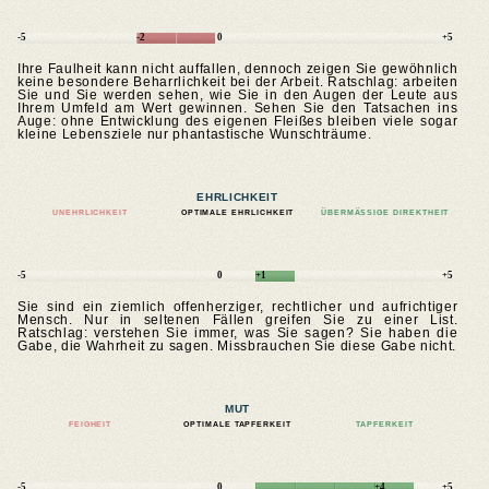
-5
-2
0
+5
Ihre Faulheit kann nicht auffallen, dennoch zeigen Sie gewöhnlich
keine besondere Beharrlichkeit bei der Arbeit. Ratschlag: arbeiten
Sie und Sie werden sehen, wie Sie in den Augen der Leute aus
Ihrem Umfeld am Wert gewinnen. Sehen Sie den Tatsachen ins
Auge: ohne Entwicklung des eigenen Fleißes bleiben viele sogar
kleine Lebensziele nur phantastische Wunschträume.
EHRLICHKEIT
UNEHRLICHKEIT
OPTIMALE EHRLICHKEIT
ÜBERMÄSSIGE DIREKTHEIT
-5
0
+1
+5
Sie sind ein ziemlich offenherziger, rechtlicher und aufrichtiger
Mensch. Nur in seltenen Fällen greifen Sie zu einer List.
Ratschlag: verstehen Sie immer, was Sie sagen? Sie haben die
Gabe, die Wahrheit zu sagen. Missbrauchen Sie diese Gabe nicht.
MUT
FEIGHEIT
OPTIMALE TAPFERKEIT
TAPFERKEIT
-5
0
+4
+5