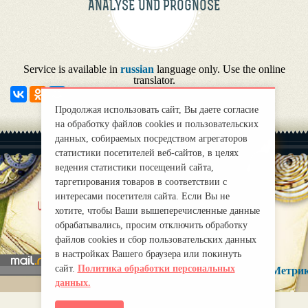
ANALYSE UND PROGNOSE
Service is available in
russian
language only. Use the online
translator.
Продолжая использовать сайт, Вы даете согласие
на обработку файлов cookies и пользовательских
данных, собираемых посредством агрегаторов
статистики посетителей веб-сайтов, в целях
ведения статистики посещений сайта,
таргетирования товаров в соответствии с
интересами посетителя сайта. Если Вы не
|
uber uns
Правила
хотите, чтобы Ваши вышеперечисленные данные
mirprognoz@mail.ru
обрабатывались, просим отключить обработку
файлов cookies и сбор пользовательских данных
в настройках Вашего браузера или покинуть
сайт.
Политика обработки персональных
данных.