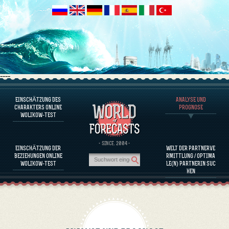
----
EINSCHÄTZUNG DES
ANALYSE UND
ÜBER DAS PROGRAMM
CHARAKTERS ONLINE
PROGNOSE
WOLIKOW-TEST
CHARAKTER JETZT EINSCHÄTZEN
BEURTEILUNG DES CHARAKTERS VON BERÜHMTEN PERSÖNLICHKEITEN
ÜBER DAS PROGRAMM
· SINCE. 2004 ·
EINSCHÄTZUNG DER
WELT DER PARTNERVE
KOMPATIBILITÄT DER PARTNERINNEN EINSCHÄTZEN
BEZIEHUNGEN ONLINE
RMITTLUNG / OPTIMA
ANALYSE UND PROGNOSE
WOLIKOW-TEST
LE(N) PARTNERIN SUC
HEN