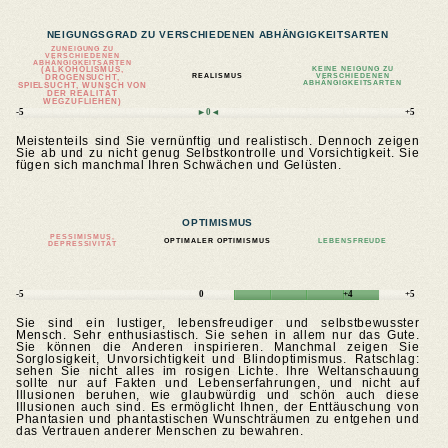
NEIGUNGSGRAD ZU VERSCHIEDENEN ABHÄNGIGKEITSARTEN
ZUNEIGUNG ZU
VERSCHIEDENEN
ABHÄNGIGKEITSARTEN
(ALKOHOLISMUS,
KEINE NEIGUNG ZU
REALISMUS
VERSCHIEDENEN
DROGENSUCHT,
ABHÄNGIGKEITSARTEN
SPIELSUCHT, WUNSCH VON
DER REALITÄT
WEGZUFLIEHEN)
-5
►0◄
+5
Meistenteils sind Sie vernünftig und realistisch. Dennoch zeigen
Sie ab und zu nicht genug Selbstkontrolle und Vorsichtigkeit. Sie
fügen sich manchmal Ihren Schwächen und Gelüsten.
OPTIMISMUS
PESSIMISMUS,
OPTIMALER OPTIMISMUS
LEBENSFREUDE
DEPRESSIVITÄT
-5
0
+4
+5
Sie sind ein lustiger, lebensfreudiger und selbstbewusster
Mensch. Sehr enthusiastisch. Sie sehen in allem nur das Gute.
Sie können die Anderen inspirieren. Manchmal zeigen Sie
Sorglosigkeit, Unvorsichtigkeit und Blindoptimismus. Ratschlag:
sehen Sie nicht alles im rosigen Lichte. Ihre Weltanschauung
sollte nur auf Fakten und Lebenserfahrungen, und nicht auf
Illusionen beruhen, wie glaubwürdig und schön auch diese
Illusionen auch sind. Es ermöglicht Ihnen, der Enttäuschung von
Phantasien und phantastischen Wunschträumen zu entgehen und
das Vertrauen anderer Menschen zu bewahren.