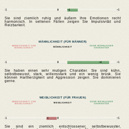
-5
0
+1
+5
Sie sind ziemlich ruhig und äußern Ihre Emotionen recht
harmonisch. In seltenen Fällen zeigen Sie Impulsivität und
Reizbarkeit.
MÄNNLICHKEIT (FÜR MÄNNER)
ABWESENHEIT VON
SEHR MÄNNLICHER
MÄNNLICHKEIT
MÄNNLICHKEIT
CHARAKTER
-5
0
+4
+5
Sie haben einen sehr mutigen Charakter. Sie sind kühn,
selbstbewusst, stark, willensstark und ein wenig brüsk. Sie
können Hartherzigkeit und Aggression zeigen. Sie dominieren
gerne.
WEIBLICHKEIT (FÜR FRAUEN)
ABWESENHEIT VON
SEHR WEIBLICHER
WEIBLICHKEIT
WEIBLICHKEIT
CHARAKTER
-5
-1
0
+5
Sie sind ein ziemlich entschlossener, selbstbewusster,