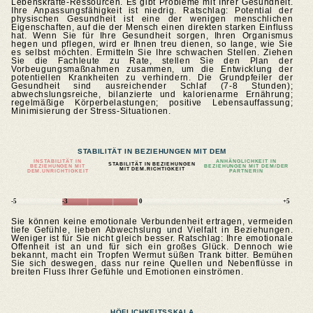
Lebenskräfte-Ressourcen. Es gibt Probleme mit Ihrer Gesundheit.
Ihre Anpassungsfähigkeit ist niedrig. Ratschlag: Potential der
physischen Gesundheit ist eine der wenigen menschlichen
Eigenschaften, auf die der Mensch einen direkten starken Einfluss
hat. Wenn Sie für Ihre Gesundheit sorgen, Ihren Organismus
hegen und pflegen, wird er Ihnen treu dienen, so lange, wie Sie
es selbst möchten. Ermitteln Sie Ihre schwachen Stellen. Ziehen
Sie die Fachleute zu Rate, stellen Sie den Plan der
Vorbeugungsmaßnahmen zusammen, um die Entwicklung der
potentiellen Krankheiten zu verhindern. Die Grundpfeiler der
Gesundheit sind ausreichender Schlaf (7-8 Stunden);
abwechslungsreiche, bilanzierte und kalorienarme Ernährung;
regelmäßige Körperbelastungen; positive Lebensauffassung;
Minimisierung der Stress-Situationen.
STABILITÄT IN BEZIEHUNGEN MIT DEM
INSTABILITÄT IN
ANHÄNGLICHKEIT IN
STABILITÄT IN BEZIEHUNGEN
BEZIEHUNGEN MIT
BEZIEHUNGEN MIT DEM/DER
MIT DEM.RICHTIGKEIT
DEM.UNRICHTIGKEIT
PARTNERIN
-5
-3
0
+5
Sie können keine emotionale Verbundenheit ertragen, vermeiden
tiefe Gefühle, lieben Abwechslung und Vielfalt in Beziehungen.
Weniger ist für Sie nicht gleich besser. Ratschlag: Ihre emotionale
Offenheit ist an und für sich ein großes Glück. Dennoch wie
bekannt, macht ein Tropfen Wermut süßen Trank bitter. Bemühen
Sie sich deswegen, dass nur reine Quellen und Nebenflüsse in
breiten Fluss Ihrer Gefühle und Emotionen einströmen.
HÖFLICHKEITSSKALA