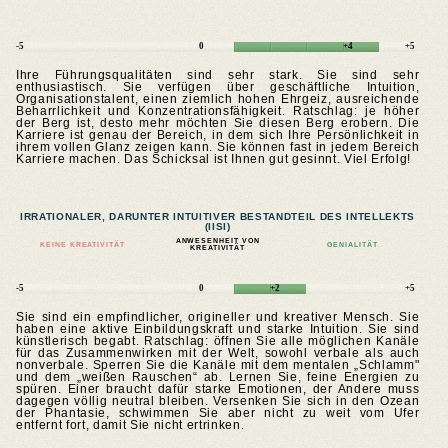
-5
0
+4
+5
Ihre Führungsqualitäten sind sehr stark. Sie sind sehr
enthusiastisch. Sie verfügen über geschäftliche Intuition,
Organisationstalent, einen ziemlich hohen Ehrgeiz, ausreichende
Beharrlichkeit und Konzentrationsfähigkeit. Ratschlag: je höher
der Berg ist, desto mehr möchten Sie diesen Berg erobern. Die
Karriere ist genau der Bereich, in dem sich Ihre Persönlichkeit in
ihrem vollen Glanz zeigen kann. Sie können fast in jedem Bereich
Karriere machen. Das Schicksal ist Ihnen gut gesinnt. Viel Erfolg!
IRRATIONALER, DARUNTER INTUITIVER BESTANDTEIL DES INTELLEKTS
(IISI)
ANWESENHEIT VON
KEINE KREATIVITÄT
GENIALITÄT
KREATIVITÄT
-5
0
+2
+5
Sie sind ein empfindlicher, origineller und kreativer Mensch. Sie
haben eine aktive Einbildungskraft und starke Intuition. Sie sind
künstlerisch begabt. Ratschlag: öffnen Sie alle möglichen Kanäle
für das Zusammenwirken mit der Welt, sowohl verbale als auch
nonverbale. Sperren Sie die Kanäle mit dem mentalen „Schlamm"
und dem „weißen Rauschen“ ab. Lernen Sie, feine Energien zu
spüren. Einer braucht dafür starke Emotionen, der Andere muss
dagegen völlig neutral bleiben. Versenken Sie sich in den Ozean
der Phantasie, schwimmen Sie aber nicht zu weit vom Ufer
entfernt fort, damit Sie nicht ertrinken.