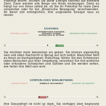
Potential enorm. Richten Sie diese Energie rationell auf konkrete
Ziele. Dann werden alle Berge von Ihnen bezwungen. Denn es
hängt nur von Ihnen selbst ab, ob Sie Ihr Potential für reale Ziele
verwenden oder für die „Brownsche Bewegung“ verschwenden.
Ihr Beruf soll ermöglichen, Ihre ungestüme Energie raus zu
lassen.
EGOISMUS
VERNÜNFTIGER EGOISMUS,
OPFERWILLIGKEIT
FÄHIGKEIT EIGENE
ÜBERMÄSSIGER EGOISMUS
INTERESSEN ZU OPFERN
-5
0
+1
+5
Sie möchten mehr bekommen als geben. Sie können eigenwillig
sein und üben Nachsicht in Bezug auf sich selbst. Manchmal fehlt
es Ihnen an Nachgiebigkeit. Ratschlag: fühlen Sie den Schmerzen
jedes Menschen aus Ihrer Umgebung, verzeihen Sie ihm wirkliche
oder erfundene Schwächen und Sünden und Sie werden sehen,
wie heller Ihre Welt sein wird.
KÖRPERLICHES WOHLBEFINDEN
KRÄNKLICHKEIT
NORMALE GESUNDHEIT
KERNIGE GESUNDHEIT
-5
-1
0
+5
Ihre Gesundheit ist nicht so stark. Sie verfügen über begrenzte