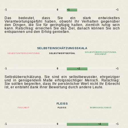
-5
0
+1
+5
Das bedeutet, dass Sie ein stark entwickeltes
Verantwortungsgefühl haben, obwohl Ihr Verhalten gegenüber
den Dingen, die Sie für geringfügig halten, ziemlich ruhig sein
kann. Ratschlag: erreichen Sie das Ziel, danach können Sie sich
entspannen und den Erfolg genießen.
SELBSTEINSCHÄTZUNGSSKALA
SELBSTÜBERSCHÄTZUNG,
SELBSTUNTERSCHÄTZUNG
SELBSTWERTGEFÜHL
HOCHMUT
-5
0
+2
+5
Selbstüberschätzung. Sie sind ein selbstbewusster, ehrgeiziger
und in genügendem Maße erfolgssüchtiger Mensch. Ratschlag:
Sie sollten begreifen, dass Ihr persönlicher Wert nicht Ihr Erbrecht
ist, er entsteht dank ihrer Bewertung durch andere Leute.
FLEISS
FAULHEIT
FLEISS
WORKAHOLISMUS
-5
0
+4
+5