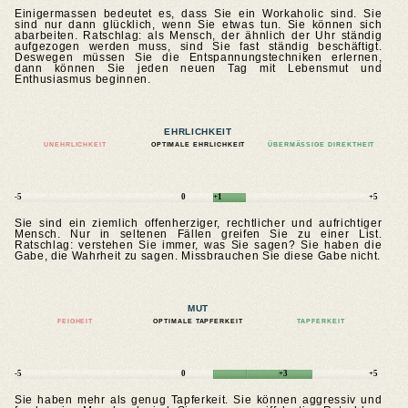
Einigermassen bedeutet es, dass Sie ein Workaholic sind. Sie
sind nur dann glücklich, wenn Sie etwas tun. Sie können sich
abarbeiten. Ratschlag: als Mensch, der ähnlich der Uhr ständig
aufgezogen werden muss, sind Sie fast ständig beschäftigt.
Deswegen müssen Sie die Entspannungstechniken erlernen,
dann können Sie jeden neuen Tag mit Lebensmut und
Enthusiasmus beginnen.
EHRLICHKEIT
UNEHRLICHKEIT
OPTIMALE EHRLICHKEIT
ÜBERMÄSSIGE DIREKTHEIT
-5
0
+1
+5
Sie sind ein ziemlich offenherziger, rechtlicher und aufrichtiger
Mensch. Nur in seltenen Fällen greifen Sie zu einer List.
Ratschlag: verstehen Sie immer, was Sie sagen? Sie haben die
Gabe, die Wahrheit zu sagen. Missbrauchen Sie diese Gabe nicht.
MUT
FEIGHEIT
OPTIMALE TAPFERKEIT
TAPFERKEIT
-5
0
+3
+5
Sie haben mehr als genug Tapferkeit. Sie können aggressiv und