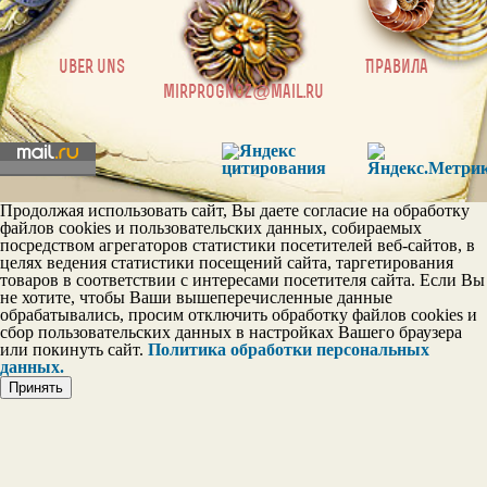
|
uber uns
Правила
mirprognoz@mail.ru
Продолжая использовать сайт, Вы даете согласие на обработку
файлов cookies и пользовательских данных, собираемых
посредством агрегаторов статистики посетителей веб-сайтов, в
целях ведения статистики посещений сайта, таргетирования
товаров в соответствии с интересами посетителя сайта. Если Вы
не хотите, чтобы Ваши вышеперечисленные данные
обрабатывались, просим отключить обработку файлов cookies и
сбор пользовательских данных в настройках Вашего браузера
или покинуть сайт.
Политика обработки персональных
данных.
Принять