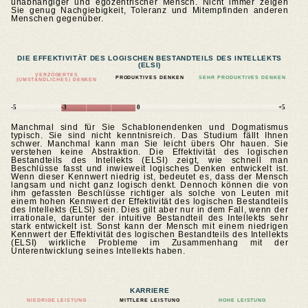
unabhängiger und egozentrischer Mensch. Nicht immer zeigen
Sie genug Nachgiebigkeit, Toleranz und Mitempfinden anderen
Menschen gegenüber.
DIE EFFEKTIVITÄT DES LOGISCHEN BESTANDTEILS DES INTELLEKTS
(ELSI)
VERZÖGERTES
PRODUKTIVES DENKEN
SEHR PRODUKTIVES DENKEN
(UMSTÄNDLICHES) DENKEN
-5
-3
0
+5
Manchmal sind für Sie Schablonendenken und Dogmatismus
typisch. Sie sind nicht kenntnisreich. Das Studium fällt Ihnen
schwer. Manchmal kann man Sie leicht übers Ohr hauen. Sie
verstehen keine Abstraktion. Die Effektivität des logischen
Bestandteils des Intellekts (ELSI) zeigt, wie schnell man
Beschlüsse fasst und inwieweit logisches Denken entwickelt ist.
Wenn dieser Kennwert niedrig ist, bedeutet es, dass der Mensch
langsam und nicht ganz logisch denkt. Dennoch können die von
ihm gefassten Beschlüsse richtiger als solche von Leuten mit
einem hohen Kennwert der Effektivität des logischen Bestandteils
des Intellekts (ELSI) sein. Dies gilt aber nur in dem Fall, wenn der
irrationale, darunter der intuitive Bestandteil des Intellekts sehr
stark entwickelt ist. Sonst kann der Mensch mit einem niedrigen
Kennwert der Effektivität des logischen Bestandteils des Intellekts
(ELSI) wirkliche Probleme im Zusammenhang mit der
Unterentwicklung seines Intellekts haben.
KARRIERE
NIEDRIGE LEISTUNG
MITTLERE LEISTUNG
HOHE LEISTUNG