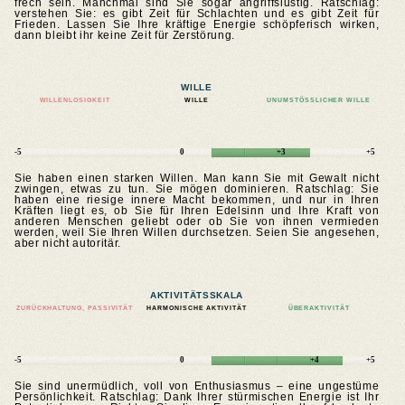
frech sein. Manchmal sind Sie sogar angriffslustig. Ratschlag:
verstehen Sie: es gibt Zeit für Schlachten und es gibt Zeit für
Frieden. Lassen Sie Ihre kräftige Energie schöpferisch wirken,
dann bleibt ihr keine Zeit für Zerstörung.
WILLE
WILLENLOSIGKEIT
WILLE
UNUMSTÖSSLICHER WILLE
-5
0
+3
+5
Sie haben einen starken Willen. Man kann Sie mit Gewalt nicht
zwingen, etwas zu tun. Sie mögen dominieren. Ratschlag: Sie
haben eine riesige innere Macht bekommen, und nur in Ihren
Kräften liegt es, ob Sie für Ihren Edelsinn und Ihre Kraft von
anderen Menschen geliebt oder ob Sie von ihnen vermieden
werden, weil Sie Ihren Willen durchsetzen. Seien Sie angesehen,
aber nicht autoritär.
AKTIVITÄTSSKALA
ZURÜCKHALTUNG, PASSIVITÄT
HARMONISCHE AKTIVITÄT
ÜBERAKTIVITÄT
-5
0
+4
+5
Sie sind unermüdlich, voll von Enthusiasmus – eine ungestüme
Persönlichkeit. Ratschlag: Dank Ihrer stürmischen Energie ist Ihr