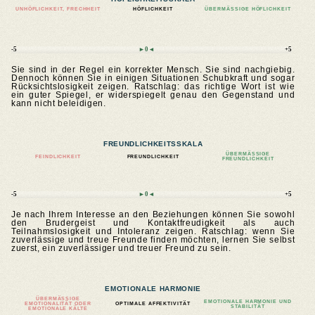
UNHÖFLICHKEIT, FRECHHEIT
HÖFLICHKEIT
ÜBERMÄSSIGE HÖFLICHKEIT
-5
►0◄
+5
Sie sind in der Regel ein korrekter Mensch. Sie sind nachgiebig.
Dennoch können Sie in einigen Situationen Schubkraft und sogar
Rücksichtslosigkeit zeigen. Ratschlag: das richtige Wort ist wie
ein guter Spiegel, er widerspiegelt genau den Gegenstand und
kann nicht beleidigen.
FREUNDLICHKEITSSKALA
ÜBERMÄSSIGE F
FEINDLICHKEIT
FREUNDLICHKEIT
REUNDLICHKEIT
-5
►0◄
+5
Je nach Ihrem Interesse an den Beziehungen können Sie sowohl
den Brudergeist und Kontaktfreudigkeit als auch
Teilnahmslosigkeit und Intoleranz zeigen. Ratschlag: wenn Sie
zuverlässige und treue Freunde finden möchten, lernen Sie selbst
zuerst, ein zuverlässiger und treuer Freund zu sein.
EMOTIONALE HARMONIE
ÜBERMÄSSIGE E
EMOTIONALE HARMONIE UND
MOTIONALITÄT ODER E
OPTIMALE AFFEKTIVITÄT
STABILITÄT
MOTIONALE KÄLTE