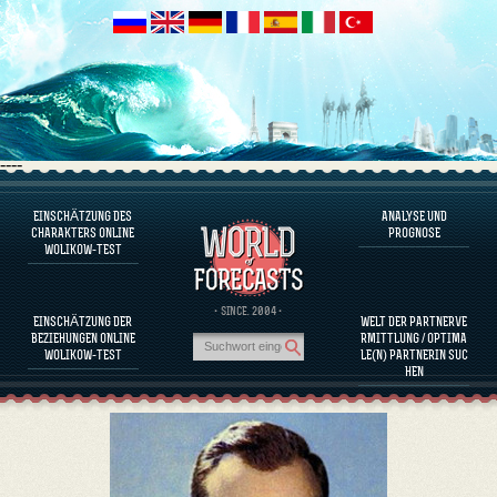
----
EINSCHÄTZUNG DES
ANALYSE UND
ÜBER DAS PROGRAMM
CHARAKTERS ONLINE
PROGNOSE
WOLIKOW-TEST
CHARAKTER JETZT EINSCHÄTZEN
BEURTEILUNG DES CHARAKTERS VON BERÜHMTEN PERSÖNLICHKEITEN
ÜBER DAS PROGRAMM
· SINCE. 2004 ·
EINSCHÄTZUNG DER
WELT DER PARTNERVE
KOMPATIBILITÄT DER PARTNERINNEN EINSCHÄTZEN
BEZIEHUNGEN ONLINE
RMITTLUNG / OPTIMA
ANALYSE UND PROGNOSE
WOLIKOW-TEST
LE(N) PARTNERIN SUC
HEN