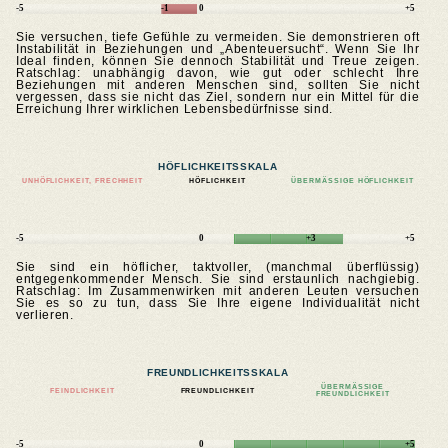
-5
-1
0
+5
Sie versuchen, tiefe Gefühle zu vermeiden. Sie demonstrieren oft
Instabilität in Beziehungen und „Abenteuersucht“. Wenn Sie Ihr
Ideal finden, können Sie dennoch Stabilität und Treue zeigen.
Ratschlag: unabhängig davon, wie gut oder schlecht Ihre
Beziehungen mit anderen Menschen sind, sollten Sie nicht
vergessen, dass sie nicht das Ziel, sondern nur ein Mittel für die
Erreichung Ihrer wirklichen Lebensbedürfnisse sind.
HÖFLICHKEITSSKALA
UNHÖFLICHKEIT, FRECHHEIT
HÖFLICHKEIT
ÜBERMÄSSIGE HÖFLICHKEIT
-5
0
+3
+5
Sie sind ein höflicher, taktvoller, (manchmal überflüssig)
entgegenkommender Mensch. Sie sind erstaunlich nachgiebig.
Ratschlag: Im Zusammenwirken mit anderen Leuten versuchen
Sie es so zu tun, dass Sie Ihre eigene Individualität nicht
verlieren.
FREUNDLICHKEITSSKALA
ÜBERMÄSSIGE F
FEINDLICHKEIT
FREUNDLICHKEIT
REUNDLICHKEIT
-5
0
+5