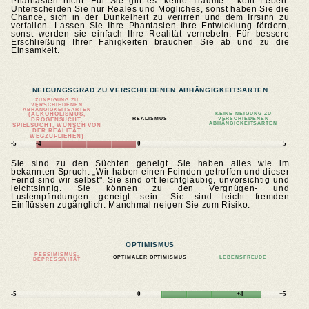
Phantasien nicht. Für Sie gilt es: keine Träume - kein Leben.
Unterscheiden Sie nur Reales und Mögliches, sonst haben Sie die
Chance, sich in der Dunkelheit zu verirren und dem Irrsinn zu
verfallen. Lassen Sie Ihre Phantasien Ihre Entwicklung fördern,
sonst werden sie einfach Ihre Realität vernebeln. Für bessere
Erschließung Ihrer Fähigkeiten brauchen Sie ab und zu die
Einsamkeit.
NEIGUNGSGRAD ZU VERSCHIEDENEN ABHÄNGIGKEITSARTEN
ZUNEIGUNG ZU
VERSCHIEDENEN
ABHÄNGIGKEITSARTEN
(ALKOHOLISMUS,
KEINE NEIGUNG ZU
REALISMUS
VERSCHIEDENEN
DROGENSUCHT,
ABHÄNGIGKEITSARTEN
SPIELSUCHT, WUNSCH VON
DER REALITÄT
WEGZUFLIEHEN)
-5
-4
0
+5
Sie sind zu den Süchten geneigt. Sie haben alles wie im
bekannten Spruch: „Wir haben einen Feinden getroffen und dieser
Feind sind wir selbst". Sie sind oft leichtgläubig, unvorsichtig und
leichtsinnig. Sie können zu den Vergnügen- und
Lustempfindungen geneigt sein. Sie sind leicht fremden
Einflüssen zugänglich. Manchmal neigen Sie zum Risiko.
OPTIMISMUS
PESSIMISMUS,
OPTIMALER OPTIMISMUS
LEBENSFREUDE
DEPRESSIVITÄT
-5
0
+4
+5