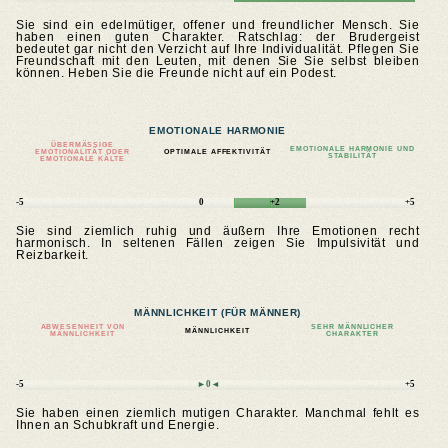
Sie sind ein edelmütiger, offener und freundlicher Mensch. Sie
haben einen guten Charakter. Ratschlag: der Brudergeist
bedeutet gar nicht den Verzicht auf Ihre Individualität. Pflegen Sie
Freundschaft mit den Leuten, mit denen Sie Sie selbst bleiben
können. Heben Sie die Freunde nicht auf ein Podest.
EMOTIONALE HARMONIE
ÜBERMÄSSIGE E
EMOTIONALE HARMONIE UND
MOTIONALITÄT ODER E
OPTIMALE AFFEKTIVITÄT
STABILITÄT
MOTIONALE KÄLTE
-5
0
+2
+5
Sie sind ziemlich ruhig und äußern Ihre Emotionen recht
harmonisch. In seltenen Fällen zeigen Sie Impulsivität und
Reizbarkeit.
MÄNNLICHKEIT (FÜR MÄNNER)
ABWESENHEIT VON
SEHR MÄNNLICHER
MÄNNLICHKEIT
MÄNNLICHKEIT
CHARAKTER
-5
►0◄
+5
Sie haben einen ziemlich mutigen Charakter. Manchmal fehlt es
Ihnen an Schubkraft und Energie.