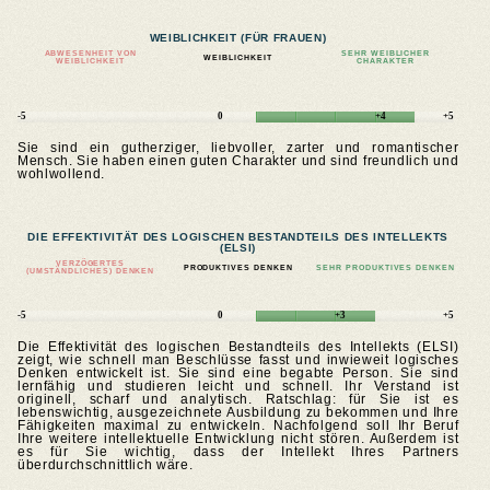
WEIBLICHKEIT (FÜR FRAUEN)
ABWESENHEIT VON
SEHR WEIBLICHER
WEIBLICHKEIT
WEIBLICHKEIT
CHARAKTER
-5
0
+4
+5
Sie sind ein gutherziger, liebvoller, zarter und romantischer
Mensch. Sie haben einen guten Charakter und sind freundlich und
wohlwollend.
DIE EFFEKTIVITÄT DES LOGISCHEN BESTANDTEILS DES INTELLEKTS
(ELSI)
VERZÖGERTES
PRODUKTIVES DENKEN
SEHR PRODUKTIVES DENKEN
(UMSTÄNDLICHES) DENKEN
-5
0
+3
+5
Die Effektivität des logischen Bestandteils des Intellekts (ELSI)
zeigt, wie schnell man Beschlüsse fasst und inwieweit logisches
Denken entwickelt ist. Sie sind eine begabte Person. Sie sind
lernfähig und studieren leicht und schnell. Ihr Verstand ist
originell, scharf und analytisch. Ratschlag: für Sie ist es
lebenswichtig, ausgezeichnete Ausbildung zu bekommen und Ihre
Fähigkeiten maximal zu entwickeln. Nachfolgend soll Ihr Beruf
Ihre weitere intellektuelle Entwicklung nicht stören. Außerdem ist
es für Sie wichtig, dass der Intellekt Ihres Partners
überdurchschnittlich wäre.