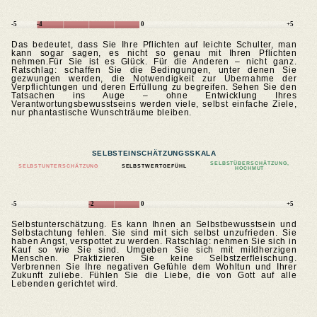
-5
-4
0
+5
Das bedeutet, dass Sie Ihre Pflichten auf leichte Schulter, man
kann sogar sagen, es nicht so genau mit Ihren Pflichten
nehmen.Für Sie ist es Glück. Für die Anderen – nicht ganz.
Ratschlag: schaffen Sie die Bedingungen, unter denen Sie
gezwungen werden, die Notwendigkeit zur Übernahme der
Verpflichtungen und deren Erfüllung zu begreifen. Sehen Sie den
Tatsachen ins Auge – ohne Entwicklung Ihres
Verantwortungsbewusstseins werden viele, selbst einfache Ziele,
nur phantastische Wunschträume bleiben.
SELBSTEINSCHÄTZUNGSSKALA
SELBSTÜBERSCHÄTZUNG,
SELBSTUNTERSCHÄTZUNG
SELBSTWERTGEFÜHL
HOCHMUT
-5
-2
0
+5
Selbstunterschätzung. Es kann Ihnen an Selbstbewusstsein und
Selbstachtung fehlen. Sie sind mit sich selbst unzufrieden. Sie
haben Angst, verspottet zu werden. Ratschlag: nehmen Sie sich in
Kauf so wie Sie sind. Umgeben Sie sich mit mildherzigen
Menschen. Praktizieren Sie keine Selbstzerfleischung.
Verbrennen Sie Ihre negativen Gefühle dem Wohltun und Ihrer
Zukunft zuliebe. Fühlen Sie die Liebe, die von Gott auf alle
Lebenden gerichtet wird.