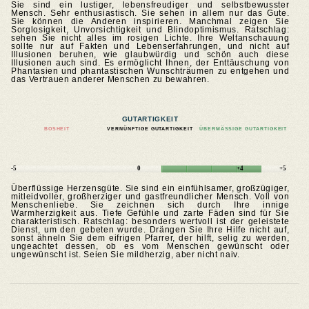
Sie sind ein lustiger, lebensfreudiger und selbstbewusster
Mensch. Sehr enthusiastisch. Sie sehen in allem nur das Gute.
Sie können die Anderen inspirieren. Manchmal zeigen Sie
Sorglosigkeit, Unvorsichtigkeit und Blindoptimismus. Ratschlag:
sehen Sie nicht alles im rosigen Lichte. Ihre Weltanschauung
sollte nur auf Fakten und Lebenserfahrungen, und nicht auf
Illusionen beruhen, wie glaubwürdig und schön auch diese
Illusionen auch sind. Es ermöglicht Ihnen, der Enttäuschung von
Phantasien und phantastischen Wunschträumen zu entgehen und
das Vertrauen anderer Menschen zu bewahren.
GUTARTIGKEIT
BOSHEIT
VERNÜNFTIGE GUTARTIGKEIT
ÜBERMÄSSIGE GUTARTIGKEIT
-5
0
+4
+5
Überflüssige Herzensgüte. Sie sind ein einfühlsamer, großzügiger,
mitleidvoller, großherziger und gastfreundlicher Mensch. Voll von
Menschenliebe. Sie zeichnen sich durch Ihre innige
Warmherzigkeit aus. Tiefe Gefühle und zarte Fäden sind für Sie
charakteristisch. Ratschlag: besonders wertvoll ist der geleistete
Dienst, um den gebeten wurde. Drängen Sie Ihre Hilfe nicht auf,
sonst ähneln Sie dem eifrigen Pfarrer, der hilft, selig zu werden,
ungeachtet dessen, ob es vom Menschen gewünscht oder
ungewünscht ist. Seien Sie mildherzig, aber nicht naiv.