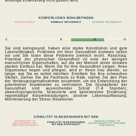
allseitige Entwicklung nicht gestört wird.
KÖRPERLICHES WOHLBEFINDEN
KRÄNKLICHKEIT
NORMALE GESUNDHEIT
KERNIGE GESUNDHEIT
-5
0
+3
+5
Sie sind kerngesund, haben eine starke Konstitution und gute
Lebensfähigkeit. Probleme mit Ihrer Gesundheit kommen selten
vor und Sie lösen diese Probleme ziemlich leicht. Ratschlag:
Potential der physischen Gesundheit ist eine der wenigen
menschlichen Eigenschaften, auf die der Mensch einen direkten
starken Einfluss hat. Wenn Sie für Ihre Gesundheit sorgen, Ihren
Organismus hegen und pflegen, wird er Ihnen treu dienen, so
lange, wie Sie es selbst möchten. Ermitteln Sie Ihre schwachen
Stellen. Ziehen Sie die Fachleute zu Rate, stellen Sie den Plan
der Vorbeugungsmaßnahmen zusammen, um die Entwicklung der
potentiellen Krankheiten zu verhindern. Die Grundpfeiler der
Gesundheit sind ausreichender Schlaf (7-8 Stunden);
abwechslungsreiche, bilanzierte und kalorienarme Ernährung;
regelmäßige Körperbelastungen; positive Lebensauffassung;
Minimisierung der Stress-Situationen.
STABILITÄT IN BEZIEHUNGEN MIT DEM
INSTABILITÄT IN
ANHÄNGLICHKEIT IN
STABILITÄT IN BEZIEHUNGEN
BEZIEHUNGEN MIT
BEZIEHUNGEN MIT DEM/DER
MIT DEM.RICHTIGKEIT
DEM.UNRICHTIGKEIT
PARTNERIN