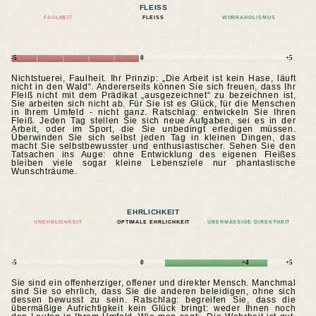
FLEISS
FAULHEIT
FLEISS
WORKAHOLISMUS
-5
0
+5
Nichtstuerei, Faulheit. Ihr Prinzip: „Die Arbeit ist kein Hase, läuft
nicht in den Wald“. Andererseits können Sie sich freuen, dass Ihr
Fleiß nicht mit dem Prädikat „ausgezeichnet“ zu bezeichnen ist,
Sie arbeiten sich nicht ab. Für Sie ist es Glück, für die Menschen
in Ihrem Umfeld - nicht ganz. Ratschlag: entwickeln Sie Ihren
Fleiß. Jeden Tag stellen Sie sich neue Aufgaben, sei es in der
Arbeit, oder im Sport, die Sie unbedingt erledigen müssen.
Überwinden Sie sich selbst jeden Tag in kleinen Dingen, das
macht Sie selbstbewusster und enthusiastischer. Sehen Sie den
Tatsachen ins Auge: ohne Entwicklung des eigenen Fleißes
bleiben viele sogar kleine Lebensziele nur phantastische
Wunschträume.
EHRLICHKEIT
UNEHRLICHKEIT
OPTIMALE EHRLICHKEIT
ÜBERMÄSSIGE DIREKTHEIT
-5
0
+4
+5
Sie sind ein offenherziger, offener und direkter Mensch. Manchmal
sind Sie so ehrlich, dass Sie die anderen beleidigen, ohne sich
dessen bewusst zu sein. Ratschlag: begreifen Sie, dass die
übermäßige Aufrichtigkeit kein Glück bringt: weder Ihnen noch