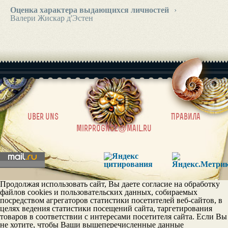
Оценка характера выдающихся личностей
›
Валери Жискар д'Эстен
|
uber uns
Правила
mirprognoz@mail.ru
Продолжая использовать сайт, Вы даете согласие на обработку
файлов cookies и пользовательских данных, собираемых
посредством агрегаторов статистики посетителей веб-сайтов, в
целях ведения статистики посещений сайта, таргетирования
товаров в соответствии с интересами посетителя сайта. Если Вы
не хотите, чтобы Ваши вышеперечисленные данные