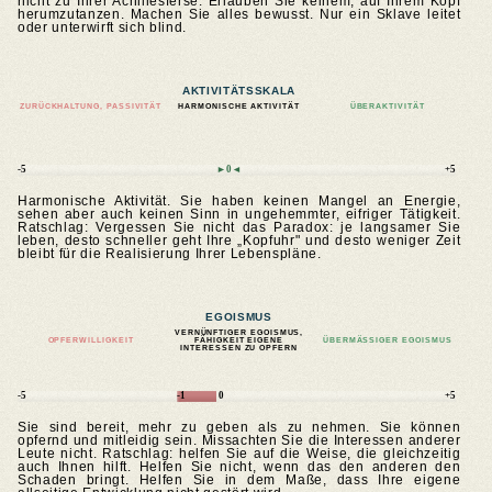
nicht zu Ihrer Achillesferse. Erlauben Sie keinem, auf Ihrem Kopf
herumzutanzen. Machen Sie alles bewusst. Nur ein Sklave leitet
oder unterwirft sich blind.
AKTIVITÄTSSKALA
ZURÜCKHALTUNG, PASSIVITÄT
HARMONISCHE AKTIVITÄT
ÜBERAKTIVITÄT
-5
►0◄
+5
Harmonische Aktivität. Sie haben keinen Mangel an Energie,
sehen aber auch keinen Sinn in ungehemmter, eifriger Tätigkeit.
Ratschlag: Vergessen Sie nicht das Paradox: je langsamer Sie
leben, desto schneller geht Ihre „Kopfuhr" und desto weniger Zeit
bleibt für die Realisierung Ihrer Lebenspläne.
EGOISMUS
VERNÜNFTIGER EGOISMUS,
OPFERWILLIGKEIT
FÄHIGKEIT EIGENE
ÜBERMÄSSIGER EGOISMUS
INTERESSEN ZU OPFERN
-5
-1
0
+5
Sie sind bereit, mehr zu geben als zu nehmen. Sie können
opfernd und mitleidig sein. Missachten Sie die Interessen anderer
Leute nicht. Ratschlag: helfen Sie auf die Weise, die gleichzeitig
auch Ihnen hilft. Helfen Sie nicht, wenn das den anderen den
Schaden bringt. Helfen Sie in dem Maße, dass Ihre eigene