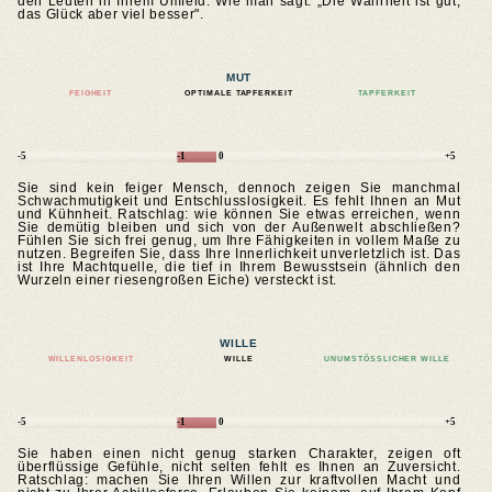
den Leuten in Ihrem Umfeld. Wie man sagt: „Die Wahrheit ist gut,
das Glück aber viel besser".
MUT
FEIGHEIT
OPTIMALE TAPFERKEIT
TAPFERKEIT
-5
-1
0
+5
Sie sind kein feiger Mensch, dennoch zeigen Sie manchmal
Schwachmutigkeit und Entschlusslosigkeit. Es fehlt Ihnen an Mut
und Kühnheit. Ratschlag: wie können Sie etwas erreichen, wenn
Sie demütig bleiben und sich von der Außenwelt abschließen?
Fühlen Sie sich frei genug, um Ihre Fähigkeiten in vollem Maße zu
nutzen. Begreifen Sie, dass Ihre Innerlichkeit unverletzlich ist. Das
ist Ihre Machtquelle, die tief in Ihrem Bewusstsein (ähnlich den
Wurzeln einer riesengroßen Eiche) versteckt ist.
WILLE
WILLENLOSIGKEIT
WILLE
UNUMSTÖSSLICHER WILLE
-5
-1
0
+5
Sie haben einen nicht genug starken Charakter, zeigen oft
überflüssige Gefühle, nicht selten fehlt es Ihnen an Zuversicht.
Ratschlag: machen Sie Ihren Willen zur kraftvollen Macht und