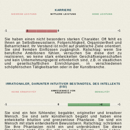
KARRIERE
NIEDRIGE LEISTUNG
MITTLERE LEISTUNG
HOHE LEISTUNG
-5
-3
0
+5
Sie haben einen nicht besonders starken Charakter. Oft fehlt es
Ihnen an Selbstbewusstsein, Folgerichtigkeit, Organisiertheit und
Beharrlichkeit. Ihr Verstand ist nicht auf praktische Ziele orientiert.
Sie sind fremden Einflüssen zugänglich. Ratschlag: wenn Sie
berufliche Ambitionen fühlen, versuchen Sie diese dort zu
realisieren, wo keine stark entwickelten Geschäftseigenschaften
und kein Unternehmungsgeist erforderlich sind, z.B. in staatlichen
und gesellschaftlichen Einrichtungen, in verschiedenen
schöpferischen Tätigkeitsarten oder in der Kunstbranche.
IRRATIONALER, DARUNTER INTUITIVER BESTANDTEIL DES INTELLEKTS
(IISI)
ANWESENHEIT VON
KEINE KREATIVITÄT
GENIALITÄT
KREATIVITÄT
-5
0
+4
+5
Sie sind ein fein fühlender, begabter, origineller und kreativer
Mensch. Sie sind sehr künstlerisch begabt und haben eine
entwickelte Intuition und grenzenlose Phantasie. Sie sind ein
Mensch mit stark entwickeltem Bewusstsein. Ratschlag: schränken
Sie Ihre Phantasien nicht ein und unterdrücken Sie diese