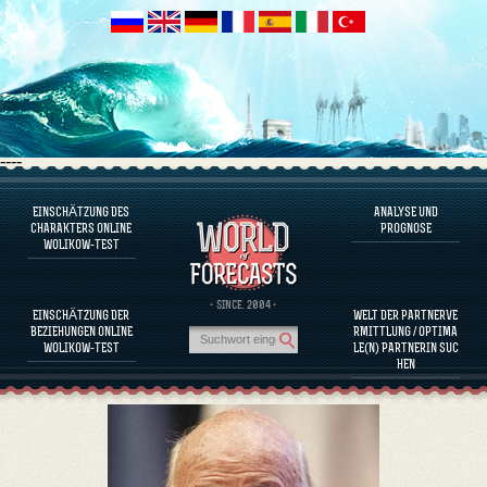
----
EINSCHÄTZUNG DES
ANALYSE UND
ÜBER DAS PROGRAMM
CHARAKTERS ONLINE
PROGNOSE
WOLIKOW-TEST
CHARAKTER JETZT EINSCHÄTZEN
BEURTEILUNG DES CHARAKTERS VON BERÜHMTEN PERSÖNLICHKEITEN
ÜBER DAS PROGRAMM
· SINCE. 2004 ·
EINSCHÄTZUNG DER
WELT DER PARTNERVE
KOMPATIBILITÄT DER PARTNERINNEN EINSCHÄTZEN
BEZIEHUNGEN ONLINE
RMITTLUNG / OPTIMA
ANALYSE UND PROGNOSE
WOLIKOW-TEST
LE(N) PARTNERIN SUC
HEN