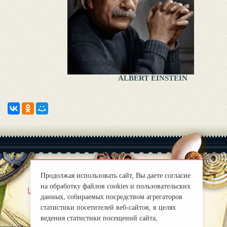
ALBERT EINSTEIN
Продолжая использовать сайт, Вы даете согласие
на обработку файлов cookies и пользовательских
|
uber uns
Правила
данных, собираемых посредством агрегаторов
mirprognoz@mail.ru
статистики посетителей веб-сайтов, в целях
ведения статистики посещений сайта,