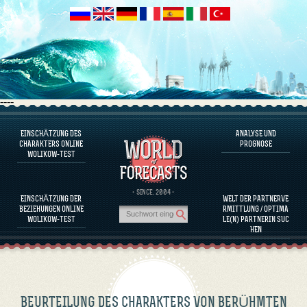
----
EINSCHÄTZUNG DES
ANALYSE UND
ÜBER DAS PROGRAMM
CHARAKTERS ONLINE
PROGNOSE
WOLIKOW-TEST
CHARAKTER JETZT EINSCHÄTZEN
BEURTEILUNG DES CHARAKTERS VON BERÜHMTEN PERSÖNLICHKEITEN
ÜBER DAS PROGRAMM
· SINCE. 2004 ·
EINSCHÄTZUNG DER
WELT DER PARTNERVE
KOMPATIBILITÄT DER PARTNERINNEN EINSCHÄTZEN
BEZIEHUNGEN ONLINE
RMITTLUNG / OPTIMA
ANALYSE UND PROGNOSE
WOLIKOW-TEST
LE(N) PARTNERIN SUC
HEN
BEURTEILUNG DES CHARAKTERS VON BERÜHMTEN