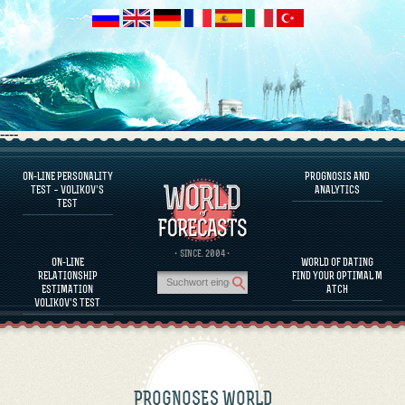
----
ON-LINE PERSONALITY
PROGNOSIS AND
FAQS
TEST – VOLIKOV’S
ANALYTICS
TEST
DEFINE ONE’S PERSONALITY
FAMOUS PERSONALITIES
FAQS
· SINCE. 2004 ·
ON-LINE
WORLD OF DATING
CALCULATE RELATIONSHIP COMPATIBILITY
RELATIONSHIP
FIND YOUR OPTIMAL M
PROGNOSIS AND ANALYTICS
ESTIMATION
ATCH
VOLIKOV’S TEST
PROGNOSES WORLD