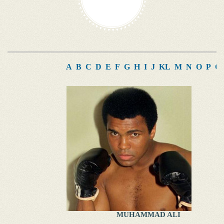
A
B
C
D
E
F
G
H
I
J
K
L
M
N
O
P
Q
MUHAMMAD ALI