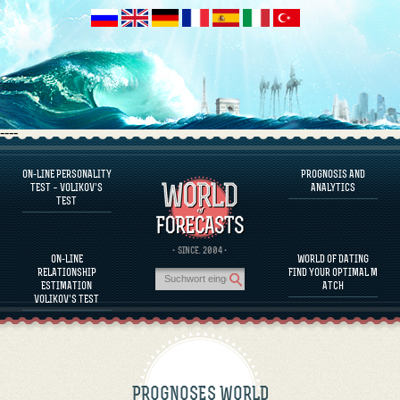
----
ON-LINE PERSONALITY
PROGNOSIS AND
FAQS
TEST – VOLIKOV’S
ANALYTICS
TEST
DEFINE ONE’S PERSONALITY
FAMOUS PERSONALITIES
FAQS
· SINCE. 2004 ·
ON-LINE
WORLD OF DATING
CALCULATE RELATIONSHIP COMPATIBILITY
RELATIONSHIP
FIND YOUR OPTIMAL M
PROGNOSIS AND ANALYTICS
ESTIMATION
ATCH
VOLIKOV’S TEST
PROGNOSES WORLD