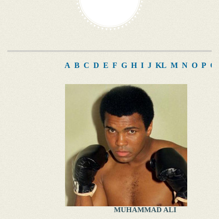
A
B
C
D
E
F
G
H
I
J
K
L
M
N
O
P
Q
MUHAMMAD ALI