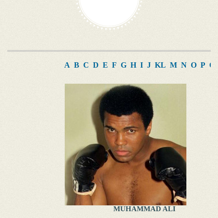
A
B
C
D
E
F
G
H
I
J
K
L
M
N
O
P
Q
MUHAMMAD ALI