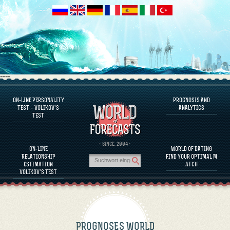
----
ON-LINE PERSONALITY
PROGNOSIS AND
FAQS
TEST – VOLIKOV’S
ANALYTICS
TEST
DEFINE ONE’S PERSONALITY
FAMOUS PERSONALITIES
FAQS
· SINCE. 2004 ·
ON-LINE
WORLD OF DATING
CALCULATE RELATIONSHIP COMPATIBILITY
RELATIONSHIP
FIND YOUR OPTIMAL M
PROGNOSIS AND ANALYTICS
ESTIMATION
ATCH
VOLIKOV’S TEST
PROGNOSES WORLD