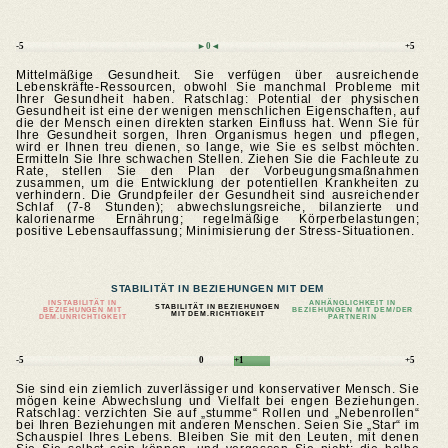
-5
►0◄
+5
Mittelmäßige Gesundheit. Sie verfügen über ausreichende
Lebenskräfte-Ressourcen, obwohl Sie manchmal Probleme mit
Ihrer Gesundheit haben. Ratschlag: Potential der physischen
Gesundheit ist eine der wenigen menschlichen Eigenschaften, auf
die der Mensch einen direkten starken Einfluss hat. Wenn Sie für
Ihre Gesundheit sorgen, Ihren Organismus hegen und pflegen,
wird er Ihnen treu dienen, so lange, wie Sie es selbst möchten.
Ermitteln Sie Ihre schwachen Stellen. Ziehen Sie die Fachleute zu
Rate, stellen Sie den Plan der Vorbeugungsmaßnahmen
zusammen, um die Entwicklung der potentiellen Krankheiten zu
verhindern. Die Grundpfeiler der Gesundheit sind ausreichender
Schlaf (7-8 Stunden); abwechslungsreiche, bilanzierte und
kalorienarme Ernährung; regelmäßige Körperbelastungen;
positive Lebensauffassung; Minimisierung der Stress-Situationen.
STABILITÄT IN BEZIEHUNGEN MIT DEM
INSTABILITÄT IN
ANHÄNGLICHKEIT IN
STABILITÄT IN BEZIEHUNGEN
BEZIEHUNGEN MIT
BEZIEHUNGEN MIT DEM/DER
MIT DEM.RICHTIGKEIT
DEM.UNRICHTIGKEIT
PARTNERIN
-5
0
+1
+5
Sie sind ein ziemlich zuverlässiger und konservativer Mensch. Sie
mögen keine Abwechslung und Vielfalt bei engen Beziehungen.
Ratschlag: verzichten Sie auf „stumme“ Rollen und „Nebenrollen“
bei Ihren Beziehungen mit anderen Menschen. Seien Sie „Star“ im
Schauspiel Ihres Lebens. Bleiben Sie mit den Leuten, mit denen