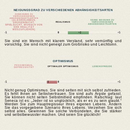
NEIGUNGSGRAD ZU VERSCHIEDENEN ABHÄNGIGKEITSARTEN
ZUNEIGUNG ZU
VERSCHIEDENEN
ABHÄNGIGKEITSARTEN
(ALKOHOLISMUS,
KEINE NEIGUNG ZU
REALISMUS
VERSCHIEDENEN
DROGENSUCHT,
ABHÄNGIGKEITSARTEN
SPIELSUCHT, WUNSCH VON
DER REALITÄT
WEGZUFLIEHEN)
-5
0
+2
+5
Sie sind ein Mensch mit klarem Verstand, sehr vernünftig und
vorsichtig. Sie sind nicht geneigt zum Großrisiko und Leichtsinn.
OPTIMISMUS
PESSIMISMUS,
OPTIMALER OPTIMISMUS
LEBENSFREUDE
DEPRESSIVITÄT
-5
-1
0
+5
Nicht genug Optimismus. Sie sind selten mit sich selbst zufrieden.
Es fehlt Ihnen an Selbstvertrauen. Sie sind aufs Ärgste gefasst.
Sie können nicht selten Selbstmitleid empfinden. Ratschlag: laut
Seneca ist es: „Jeder ist so unglücklich, als er es zu sein glaubt.“
Werden Sie zum Hauptregisseur Ihres eigenen Lebens. Ändern
Sie das vorgegebene Szenario Ihres Lebens. Verzeihen Sie sich
selbst alles. Gewinnen Sie solche Verbündeten, die Sie stärker
und selbstbewusster machen. Und seien Sie glücklich!