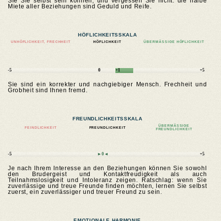
Sie Sie selbst sein können, und vergessen Sie nicht: die halbe
Miete aller Beziehungen sind Geduld und Reife.
HÖFLICHKEITSSKALA
UNHÖFLICHKEIT, FRECHHEIT
HÖFLICHKEIT
ÜBERMÄSSIGE HÖFLICHKEIT
-5
0
+1
+5
Sie sind ein korrekter und nachgiebiger Mensch. Frechheit und
Grobheit sind Ihnen fremd.
FREUNDLICHKEITSSKALA
ÜBERMÄSSIGE F
FEINDLICHKEIT
FREUNDLICHKEIT
REUNDLICHKEIT
-5
►0◄
+5
Je nach Ihrem Interesse an den Beziehungen können Sie sowohl
den Brudergeist und Kontaktfreudigkeit als auch
Teilnahmslosigkeit und Intoleranz zeigen. Ratschlag: wenn Sie
zuverlässige und treue Freunde finden möchten, lernen Sie selbst
zuerst, ein zuverlässiger und treuer Freund zu sein.
EMOTIONALE HARMONIE