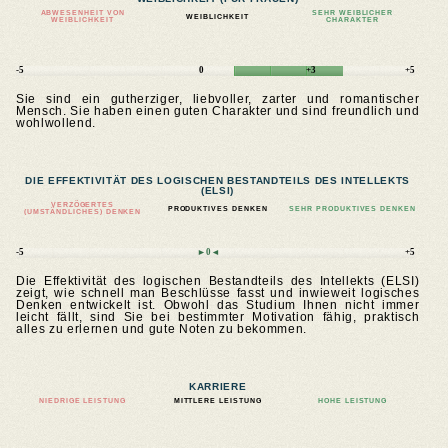
ABWESENHEIT VON
SEHR WEIBLICHER
WEIBLICHKEIT
WEIBLICHKEIT
CHARAKTER
-5
0
+3
+5
Sie sind ein gutherziger, liebvoller, zarter und romantischer
Mensch. Sie haben einen guten Charakter und sind freundlich und
wohlwollend.
DIE EFFEKTIVITÄT DES LOGISCHEN BESTANDTEILS DES INTELLEKTS
(ELSI)
VERZÖGERTES
PRODUKTIVES DENKEN
SEHR PRODUKTIVES DENKEN
(UMSTÄNDLICHES) DENKEN
-5
►0◄
+5
Die Effektivität des logischen Bestandteils des Intellekts (ELSI)
zeigt, wie schnell man Beschlüsse fasst und inwieweit logisches
Denken entwickelt ist. Obwohl das Studium Ihnen nicht immer
leicht fällt, sind Sie bei bestimmter Motivation fähig, praktisch
alles zu erlernen und gute Noten zu bekommen.
KARRIERE
NIEDRIGE LEISTUNG
MITTLERE LEISTUNG
HOHE LEISTUNG