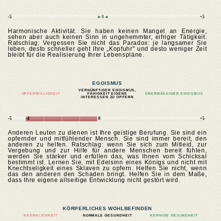
-5
►0◄
+5
Harmonische Aktivität. Sie haben keinen Mangel an Energie,
sehen aber auch keinen Sinn in ungehemmter, eifriger Tätigkeit.
Ratschlag: Vergessen Sie nicht das Paradox: je langsamer Sie
leben, desto schneller geht Ihre „Kopfuhr" und desto weniger Zeit
bleibt für die Realisierung Ihrer Lebenspläne.
EGOISMUS
VERNÜNFTIGER EGOISMUS,
OPFERWILLIGKEIT
FÄHIGKEIT EIGENE
ÜBERMÄSSIGER EGOISMUS
INTERESSEN ZU OPFERN
-5
-4
0
+5
Anderen Leuten zu dienen ist Ihre geistige Berufung. Sie sind ein
opfernder und mitfühlender Mensch. Sie sind immer bereit, den
anderen zu helfen. Ratschlag: wenn Sie sich zum Mitleid, zur
Vergebung und zur Hilfe für andere Menschen bereit fühlen,
werden Sie stärker und erfüllen das, was Ihnen vom Schicksal
bestimmt ist. Lernen Sie, mit Edelsinn eines Königs und nicht mit
Knechtseligkeit eines Sklaven zu opfern. Helfen Sie nicht, wenn
das den anderen den Schaden bringt. Helfen Sie in dem Maße,
dass Ihre eigene allseitige Entwicklung nicht gestört wird.
KÖRPERLICHES WOHLBEFINDEN
KRÄNKLICHKEIT
NORMALE GESUNDHEIT
KERNIGE GESUNDHEIT