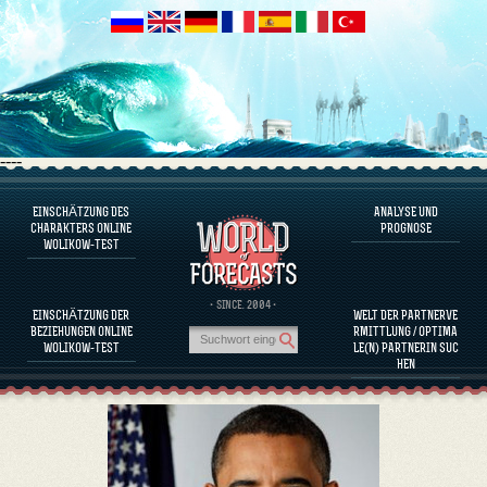
----
EINSCHÄTZUNG DES
ANALYSE UND
ÜBER DAS PROGRAMM
CHARAKTERS ONLINE
PROGNOSE
WOLIKOW-TEST
CHARAKTER JETZT EINSCHÄTZEN
BEURTEILUNG DES CHARAKTERS VON BERÜHMTEN PERSÖNLICHKEITEN
ÜBER DAS PROGRAMM
· SINCE. 2004 ·
EINSCHÄTZUNG DER
WELT DER PARTNERVE
KOMPATIBILITÄT DER PARTNERINNEN EINSCHÄTZEN
BEZIEHUNGEN ONLINE
RMITTLUNG / OPTIMA
ANALYSE UND PROGNOSE
WOLIKOW-TEST
LE(N) PARTNERIN SUC
HEN