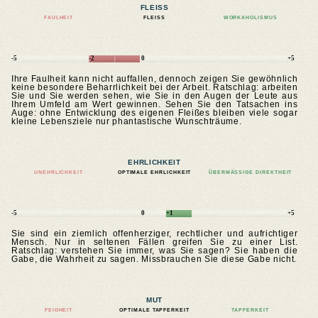
FLEISS
FAULHEIT
FLEISS
WORKAHOLISMUS
-5
-2
0
+5
Ihre Faulheit kann nicht auffallen, dennoch zeigen Sie gewöhnlich
keine besondere Beharrlichkeit bei der Arbeit. Ratschlag: arbeiten
Sie und Sie werden sehen, wie Sie in den Augen der Leute aus
Ihrem Umfeld am Wert gewinnen. Sehen Sie den Tatsachen ins
Auge: ohne Entwicklung des eigenen Fleißes bleiben viele sogar
kleine Lebensziele nur phantastische Wunschträume.
EHRLICHKEIT
UNEHRLICHKEIT
OPTIMALE EHRLICHKEIT
ÜBERMÄSSIGE DIREKTHEIT
-5
0
+1
+5
Sie sind ein ziemlich offenherziger, rechtlicher und aufrichtiger
Mensch. Nur in seltenen Fällen greifen Sie zu einer List.
Ratschlag: verstehen Sie immer, was Sie sagen? Sie haben die
Gabe, die Wahrheit zu sagen. Missbrauchen Sie diese Gabe nicht.
MUT
FEIGHEIT
OPTIMALE TAPFERKEIT
TAPFERKEIT