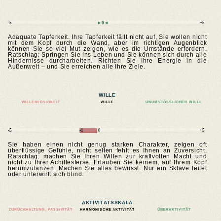
-5
►0◄
+5
Adäquate Tapferkeit. Ihre Tapferkeit fällt nicht auf, Sie wollen nicht
mit dem Kopf durch die Wand, aber im richtigen Augenblick
können Sie so viel Mut zeigen, wie es die Umstände erfordern.
Ratschlag: Springen Sie ins Leben und Sie können sich durch alle
Hindernisse durcharbeiten. Richten Sie Ihre Energie in die
Außenwelt – und Sie erreichen alle Ihre Ziele.
WILLE
WILLENLOSIGKEIT
WILLE
UNUMSTÖSSLICHER WILLE
-5
-1
0
+5
Sie haben einen nicht genug starken Charakter, zeigen oft
überflüssige Gefühle, nicht selten fehlt es Ihnen an Zuversicht.
Ratschlag: machen Sie Ihren Willen zur kraftvollen Macht und
nicht zu Ihrer Achillesferse. Erlauben Sie keinem, auf Ihrem Kopf
herumzutanzen. Machen Sie alles bewusst. Nur ein Sklave leitet
oder unterwirft sich blind.
AKTIVITÄTSSKALA
ZURÜCKHALTUNG, PASSIVITÄT
HARMONISCHE AKTIVITÄT
ÜBERAKTIVITÄT