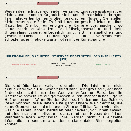
-5
-2
0
+5
Wegen des nicht ausreichenden Verantwortungsbewusstseins, der
nicht ausreichenden Organisiertheit und Beharrlichkeit bringen
Ihre Fähigkeiten keinen großen praktischen Nutzen. Sie stellen
nicht immer reale Ziele. Es fehlt Ihnen an geschäftlicher Intuition.
Ratschlag: Sie können erfolgreiche Karriere dort machen, wo
keine stark entwickelten Geschäftseigenschaften und kein
Unternehmungsgeist erforderlich sind, z.B. in staatlichen und
gesellschaftlichen Einrichtungen, in verschiedenen
schöpferischen Tätigkeitsarten oder in der Kunstbranche.
IRRATIONALER, DARUNTER INTUITIVER BESTANDTEIL DES INTELLEKTS
(IISI)
ANWESENHEIT VON
KEINE KREATIVITÄT
GENIALITÄT
KREATIVITÄT
-5
-2
0
+5
Sie sind öfter konservativ, als originell. Die Intuition ist nicht
genug entwickelt. Die Schöpferkraft kann sehr groß sein, dennoch
findet sie nicht immer den Weg zur Äußerung. Ratschlag: Ihr
Unterbewusstsein ist einigermassen durch menschliches Ego in
Haft genommen. Wenn Sie den Schlüssel finden und das Schloss
lösen könnten, wäre Ihnen eine ganz andere Welt geöffnet, die
keine Grenzen hat und mit neuem Sinn gefüllt ist. Dann wird alles,
was Sie sehen, hören, berühren oder riechen, von Ihnen sowohl
auf einem tastbaren Niveau als auch auf dem Niveau der feinen
Wahrnehmungen empfunden. Sie werden nicht nur einzelne
Informationen, sondern auch den fundamentalen Sinn begreifen
können.