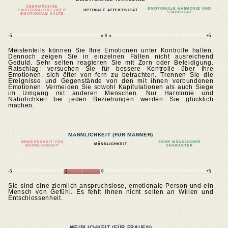
ÜBERMÄSSIGE E
EMOTIONALE HARMONIE UND
MOTIONALITÄT ODER E
OPTIMALE AFFEKTIVITÄT
STABILITÄT
MOTIONALE KÄLTE
-5
►0◄
+5
Meistenteils können Sie Ihre Emotionen unter Kontrolle halten.
Dennoch zeigen Sie in einzelnen Fällen nicht ausreichend
Geduld. Sehr selten reagieren Sie mit Zorn oder Beleidigung.
Ratschlag: versuchen Sie für bessere Kontrolle über Ihre
Emotionen, sich öfter von fern zu betrachten. Trennen Sie die
Ereignisse und Gegenstände von den mit ihnen verbundenen
Emotionen. Vermeiden Sie sowohl Kapitulationen als auch Siege
im Umgang mit anderen Menschen. Nur Harmonie und
Natürlichkeit bei jeden Beziehungen werden Sie glücklich
machen.
MÄNNLICHKEIT (FÜR MÄNNER)
ABWESENHEIT VON
SEHR MÄNNLICHER
MÄNNLICHKEIT
MÄNNLICHKEIT
CHARAKTER
-5
-2
0
+5
Sie sind eine ziemlich anspruchslose, emotionale Person und ein
Mensch von Gefühl. Es fehlt Ihnen nicht selten an Willen und
Entschlossenheit.
WEIBLICHKEIT (FÜR FRAUEN)