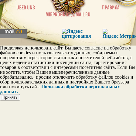
|
uber uns
Правила
mirprognoz@mail.ru
Продолжая использовать сайт, Вы даете согласие на обработку
файлов cookies и пользовательских данных, собираемых
посредством агрегаторов статистики посетителей веб-сайтов, в
целях ведения статистики посещений сайта, таргетирования
товаров в соответствии с интересами посетителя сайта. Если Вы
не хотите, чтобы Ваши вышеперечисленные данные
обрабатывались, просим отключить обработку файлов cookies и
сбор пользовательских данных в настройках Вашего браузера
или покинуть сайт.
Политика обработки персональных
данных.
Принять