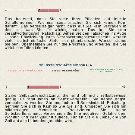
-5
-2
0
+5
Das bedeutet, dass Sie viele Ihrer Pflichten auf leichte
Schulternehmen. Wie man sagt, „machen Sie sich keinen Kopf
darum“. Das bedeutet gar nicht, dass auf Sie kein Vertrauen in
dem ist, was Sie für wichtig halten. Das tun Sie sehr
verantwortungsvoll. Ratschlag: Sehen Sie den Tatsachen ins Auge
– ohne Entwicklung Ihres Verantwortungsbewusstseins werden
viele, selbst einfache Ziele, nur phantastische Wunschträume
bleiben. Übernehmen Sie nur die Pflichten und Arbeiten, die Sie
wirklich erfüllen können.
SELBSTEINSCHÄTZUNGSSKALA
SELBSTÜBERSCHÄTZUNG,
SELBSTUNTERSCHÄTZUNG
SELBSTWERTGEFÜHL
HOCHMUT
-5
-3
0
+5
Starke Selbstunterschätzung. Sie sind oft nicht selbstbewusst
genug. Es fehlt Ihnen an Selbstwertgefühl. Sie haben Angst,
verspottet zu werden. Sie empfinden oft Selbstmitleid. Ratschlag:
nehmen Sie sich in Kauf so wie Sie sind. Umgeben Sie sich mit
mildherzigen Menschen. Praktizieren Sie keine
Selbstzerfleischung. Verbrennen Sie Ihre negativen Gefühle dem
Wohltun und Ihrer Zukunft zuliebe. Fühlen Sie die Liebe, die von
Gott auf alle Lebenden gerichtet wird.